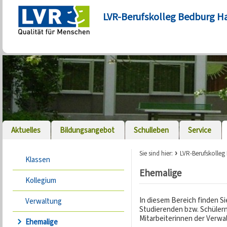
LVR-Berufskolleg Bedburg H
Aktuelles
Bildungsangebot
Schulleben
Service
Sie sind hier:
LVR-Berufskolle
Klassen
Ehemalige
Kollegium
In diesem Bereich finden S
Verwaltung
Studierenden bzw. Schülern
Mitarbeiterinnen der Verwa
Ehemalige