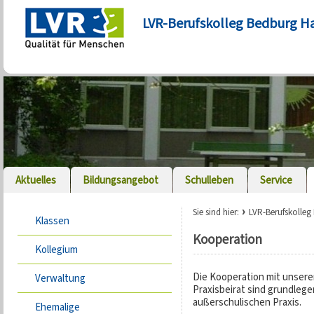
LVR-Berufskolleg Bedburg H
Aktuelles
Bildungsangebot
Schulleben
Service
Sie sind hier:
LVR-Berufskolle
Klassen
Kooperation
Kollegium
Die Kooperation mit unsere
Verwaltung
Praxisbeirat sind grundlege
außerschulischen Praxis.
Ehemalige