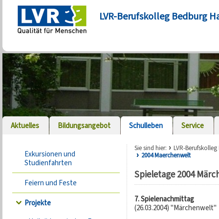
LVR-Berufskolleg Bedburg H
Aktuelles
Bildungsangebot
Schulleben
Service
Sie sind hier:
LVR-Berufskolle
Exkursionen und
2004 Maerchenwelt
Studienfahrten
Spieletage 2004 Märc
Feiern und Feste
7. Spielenachmittag
Projekte
(26.03.2004) "Märchenwelt"