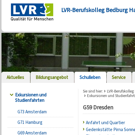
LVR-Berufskolleg Bedburg H
Aktuelles
Bildungsangebot
Schulleben
Service
Sie sind hier:
LVR-Berufskolle
Exkursionen und
Exkursionen und Studienfahr
Studienfahrten
G59 Dresden
G73 Amsterdam
G71 Hamburg
Anfahrt und Quartier
Gedenkstätte Pirna Sonn
G69 Amsterdam