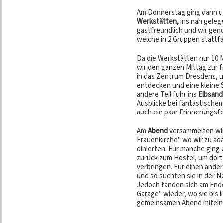
Am Donnerstag ging dann un
Werkstätten,
ins nah geleg
gastfreundlich und wir gen
welche in 2 Gruppen stattf
Da die Werkstätten nur 10 
wir den ganzen Mittag zur fr
in das Zentrum Dresdens, u
entdecken und eine kleine
andere Teil fuhr ins
Elbsand
Ausblicke bei fantastisch
auch ein paar Erinnerungsf
Am
Abend
versammelten wir
Frauenkirche" wo wir zu a
dinierten. Für manche ging
zurück zum Hostel, um dort
verbringen. Für einen ander
und so suchten sie in der 
Jedoch fanden sich am Ende 
Garage" wieder, wo sie bis
gemeinsamen Abend mitein