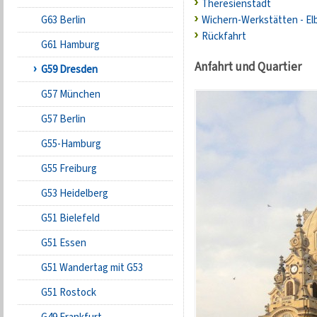
Theresienstadt
G63 Berlin
Wichern-Werkstätten - El
Rückfahrt
G61 Hamburg
Anfahrt und Quartier
G59 Dresden
G57 München
G57 Berlin
G55-Hamburg
G55 Freiburg
G53 Heidelberg
G51 Bielefeld
G51 Essen
G51 Wandertag mit G53
G51 Rostock