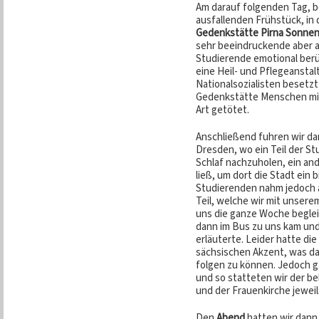
Am darauf folgenden Tag, b
ausfallenden Frühstück, in 
Gedenkstätte Pirna Sonnen
sehr beeindruckende aber a
Studierende emotional berü
eine Heil- und Pflegeanstalt
Nationalsozialisten besetzt
Gedenkstätte Menschen mit
Art getötet.
Anschließend fuhren wir d
Dresden, wo ein Teil der S
Schlaf nachzuholen, ein and
ließ, um dort die Stadt ein 
Studierenden nahm jedoch a
Teil, welche wir mit unsere
uns die ganze Woche beglei
dann im Bus zu uns kam und 
erläuterte. Leider hatte di
sächsischen Akzent, was da
folgen zu können. Jedoch ga
und so statteten wir der b
und der Frauenkirche jewei
Den
Abend
hatten wir dann