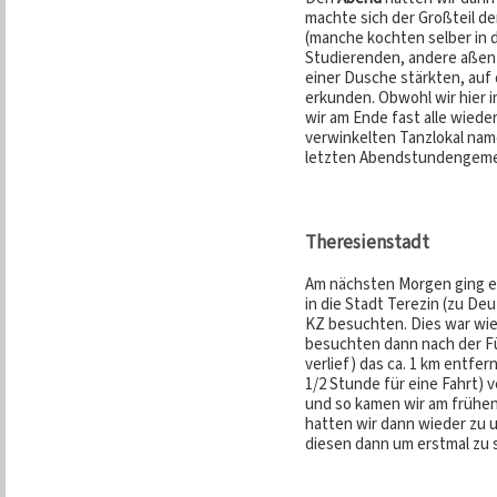
machte sich der Großteil de
(manche kochten selber in
Studierenden, andere aßen
einer Dusche stärkten, au
erkunden. Obwohl wir hier i
wir am Ende fast alle wiede
verwinkelten Tanzlokal nam
letzten Abendstundengeme
Theresienstadt
Am nächsten Morgen ging e
in die Stadt Terezin (zu De
KZ besuchten. Dies war wied
besuchten dann nach der Fü
verlief) das ca. 1 km entfe
1/2 Stunde für eine Fahrt) 
und so kamen wir am frühen
hatten wir dann wieder zu u
diesen dann um erstmal zu 