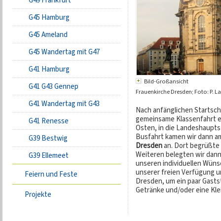
G49 Frankfurt
G45 Hamburg
G45 Ameland
G45 Wandertag mit G47
G41 Hamburg
Bild-Großansicht
G41 G43 Gennep
Frauenkirche Dresden; Foto: P. L
G41 Wandertag mit G43
Nach anfänglichen Startsch
gemeinsame Klassenfahrt ei
G41 Renesse
Osten, in die Landeshaupt
Busfahrt kamen wir dann a
G39 Bestwig
Dresden
an. Dort begrüßte 
Weiteren belegten wir dann
G39 Ellemeet
unseren individuellen Wüns
unserer freien Verfügung un
Feiern und Feste
Dresden, um ein paar Gasts
Getränke und/oder eine Klei
Projekte