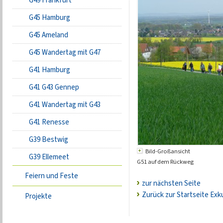
G49 Frankfurt
G45 Hamburg
G45 Ameland
G45 Wandertag mit G47
G41 Hamburg
G41 G43 Gennep
G41 Wandertag mit G43
G41 Renesse
G39 Bestwig
Bild-Großansicht
G39 Ellemeet
G51 auf dem Rückweg
Feiern und Feste
zur nächsten Seite
Zurück zur Startseite Exk
Projekte