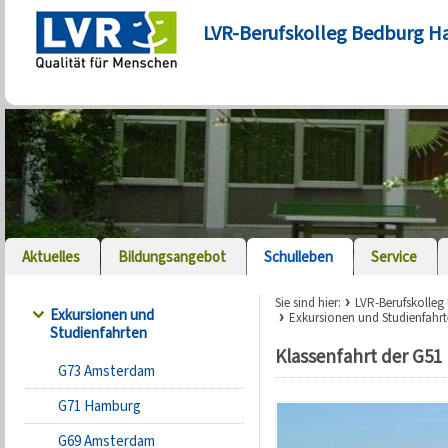
LVR-Berufskolleg Bedburg H
Aktuelles
Bildungsangebot
Schulleben
Service
Sie sind hier:
LVR-Berufskolle
Exkursionen und
Exkursionen und Studienfahr
Studienfahrten
Klassenfahrt der G51 
G73 Amsterdam
G71 Hamburg
G69 Amsterdam