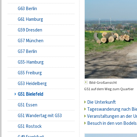
G63 Berlin
G61 Hamburg
G59 Dresden
G57 München
G57 Berlin
G55-Hamburg
G55 Freiburg
Bild-Großansicht
G53 Heidelberg
G51 auf dem Weg zum Quartier
G51 Bielefeld
Die Unterkunft
G51 Essen
Tageswanderung nach Biel
G51 Wandertag mit G53
Veranstaltungen an der U
Besuch in den von Bodel
G51 Rostock